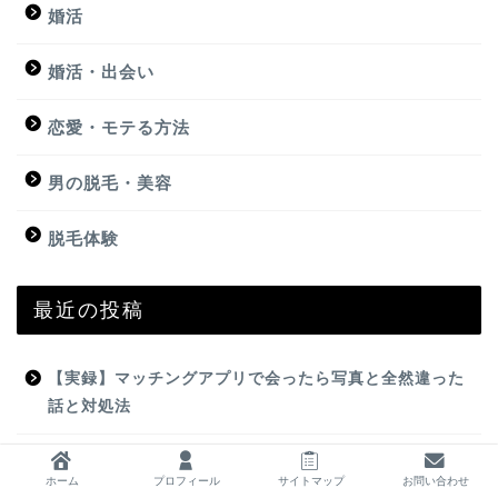
婚活
婚活・出会い
恋愛・モテる方法
男の脱毛・美容
脱毛体験
最近の投稿
【実録】マッチングアプリで会ったら写真と全然違った
話と対処法
メンズスキンケア3ブランドを実際に試した比較レポ｜コ
ホーム
プロフィール
サイトマップ
お問い合わせ
スパ・使い心地・女子ウケを検証