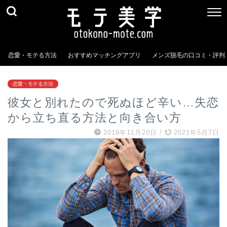
恋愛・モテる方法
おすすめマッチングアプリ
メンズ脱毛の口コミ・評判
恋愛・モテる方法
彼女と別れたので死ぬほど辛い…失恋
から立ち直る方法と向き合い方
2019年11月20日
/
2021年5月7日