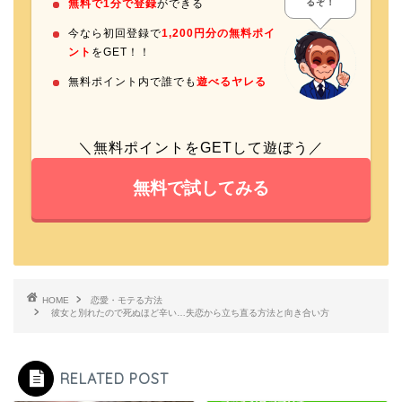
無料で1分で登録
ができる
るぞ！
今なら
初回登録で
1,200円分の無料ポイ
ント
をGET！！
無料ポイント内で誰でも
遊べる
ヤレる
＼無料ポイントをGETして遊ぼう／
無料で試してみる
HOME
恋愛・モテる方法
彼女と別れたので死ぬほど辛い…失恋から立ち直る方法と向き合い方
RELATED POST