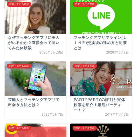
恋愛・モテる方法
恋愛・モテる方法
なぜマッチングアプリに美人
マッチングアプリでライン(Ｌ
がいるのか？直接会って聞い
ＩＮＥ)交換後の進め方と対策
てみた体験談
とは
2020年5月28日
2020年1月19日
恋愛・モテる方法
恋愛・モテる方法
芸能人とマッチングアプリで
PARTYPARTYの評判と実体
出会う方法とは？
験談を紹介！婚活パーティ
ー！？
2020年3月7日
2019年11月18日
恋愛・モテる方法
恋愛・モテる方法