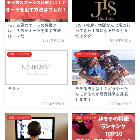
モテる男のオーラの特徴と
JIS（相席）大阪なんば店に行
は！？男がオーラを出す方法
ってきた！気になる料金と女
はコレだ
性はタダ
2020年9月5日
2019年8月3日
恋愛・モテる方法
恋愛・モテる方法
テスト
モテる男とは！？どうやった
らモテるのか研究結果を発表
します！
2024年9月30日
2020年2月1日
恋愛・モテる方法
恋愛・モテる方法