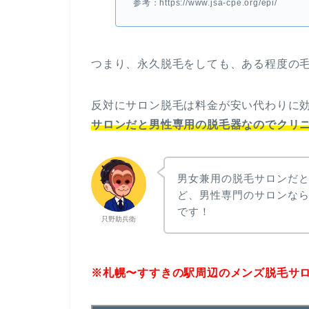
参考：https://www.jsa-cpe.org/epi/
つまり、永久脱毛をしても、ある程度の
反対にサロン脱毛は料金が安い代わりに
サロンだと男性専用の脱毛器なのでクリ
男女兼用の脱毛サロンだ
ど、男性専門のサロンな
です！
只野助兵衛
※札幌〜すすきの駅周辺のメンズ脱毛サロン