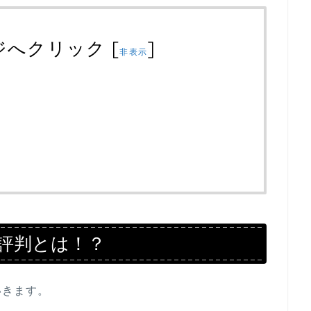
ジへクリック
[
]
非表示
評判とは！？
いきます。