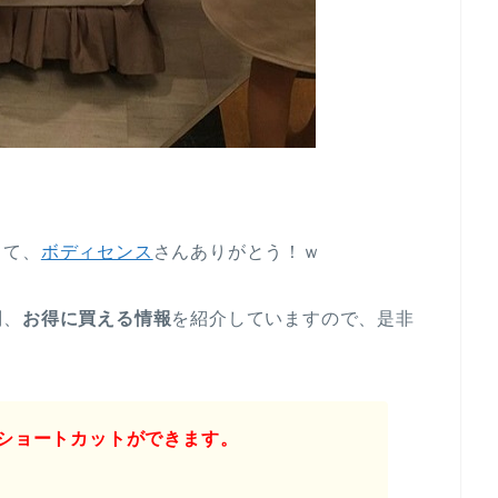
って、
ボディセンス
さんありがとう！ｗ
判、
お得に買える情報
を紹介していますので、是非
ショートカットができます。