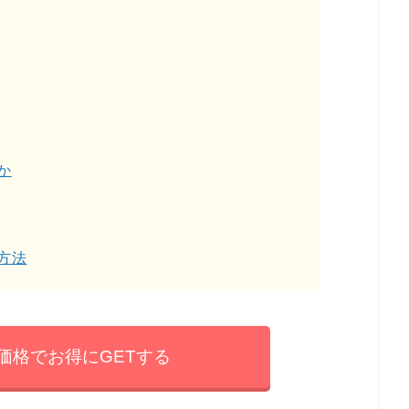
か
方法
価格でお得にGETする