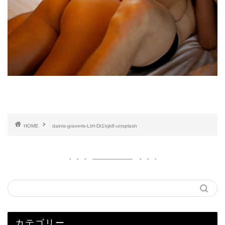
HOME
dainis-graveris-LtH-Dt1Iqk8-unsplash
カテゴリー