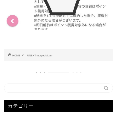
HOME
UNEXT-muryoukikann
カテゴリー