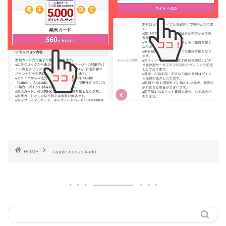
HOME
tapple-bonas-kado