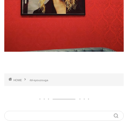
HOME
rbl-syouzouga