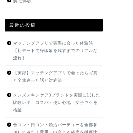
脱毛体験
最近の投稿
マッチングアプリで実際に会った体験談
【初デートで好印象を残すまでのリアルな
流れ】
【実録】マッチングアプリで会ったら写真
と全然違った話と対処法
メンズスキンケア3ブランドを実際に試した
比較レポ｜コスパ・使い心地・女子ウケを
検証
合コン・街コン・婚活パーティーを全部参
加してみた｜費用・出会える確率を徹底比