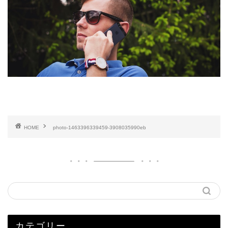
HOME
photo-1463396339459-3908035990eb
カテゴリー