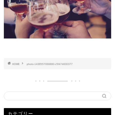
HOME
photo-1438557068880-c5f474830377
カテゴリー