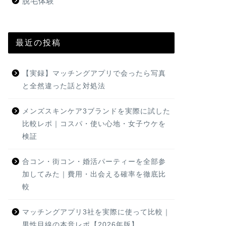
脱毛体験
最近の投稿
【実録】マッチングアプリで会ったら写真
と全然違った話と対処法
メンズスキンケア3ブランドを実際に試した
比較レポ｜コスパ・使い心地・女子ウケを
検証
合コン・街コン・婚活パーティーを全部参
加してみた｜費用・出会える確率を徹底比
較
マッチングアプリ3社を実際に使って比較｜
男性目線の本音レポ【2026年版】