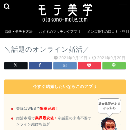
恋愛・モテる方法
おすすめマッチングアプリ
メンズ脱毛の口コミ・評判
＼話題のオンライン婚活／
2021年9月19日
/
2021年9月20日
今すぐ結婚したいならこのアプリ
返金保証がある
登録はWEBで
簡単完結！
から安心
婚活市場で
業界最安値！
今話題の来店不要オ
ンライン結婚相談所