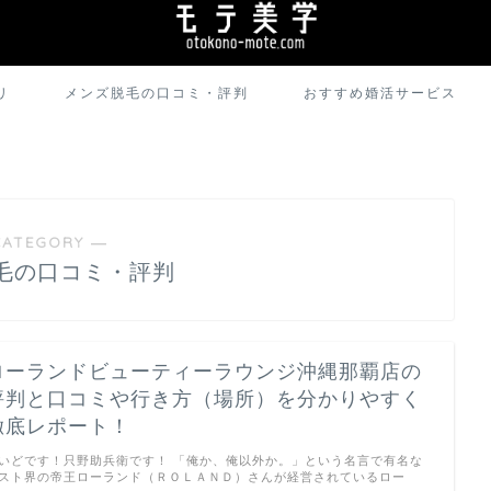
リ
メンズ脱毛の口コミ・評判
おすすめ婚活サービス
CATEGORY ―
毛の口コミ・評判
ローランドビューティーラウンジ沖縄那覇店の
評判と口コミや行き方（場所）を分かりやすく
徹底レポート！
いどです！只野助兵衛です！ 「俺か、俺以外か。」という名言で有名な
スト界の帝王ローランド（ＲＯＬＡＮＤ）さんが経営されているロー