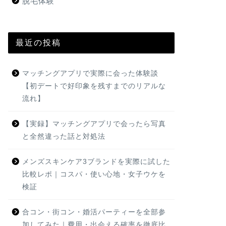
脱毛体験
最近の投稿
マッチングアプリで実際に会った体験談
【初デートで好印象を残すまでのリアルな
流れ】
【実録】マッチングアプリで会ったら写真
と全然違った話と対処法
メンズスキンケア3ブランドを実際に試した
比較レポ｜コスパ・使い心地・女子ウケを
検証
合コン・街コン・婚活パーティーを全部参
加してみた｜費用・出会える確率を徹底比