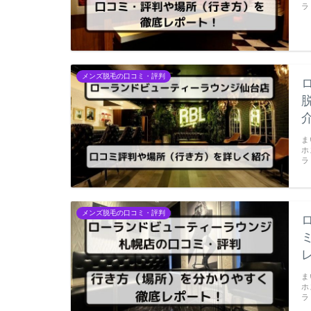
ラ
メンズ脱毛の口コミ・評判
ま
ホ
ラ
メンズ脱毛の口コミ・評判
ま
ホ
ラ