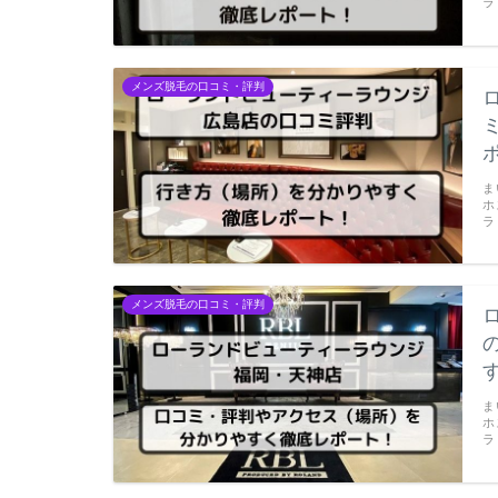
ラ
メンズ脱毛の口コミ・評判
ま
ホ
ラ
メンズ脱毛の口コミ・評判
ま
ホ
ラ