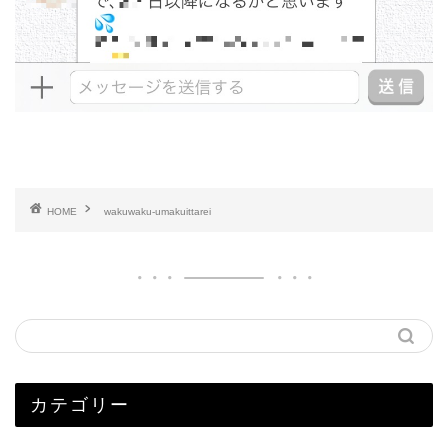
HOME
wakuwaku-umakuittarei
カテゴリー