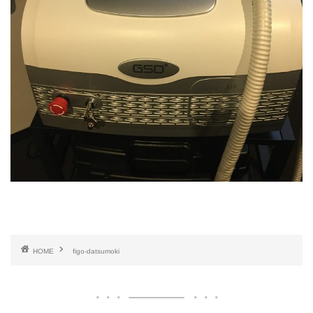
HOME
figo-datsumoki